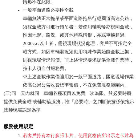
情形不在此限。
一般平面道路必要性全載
車輛無法正常拖吊或平面道路拖吊行經國道高速公路，
須採全載方可進行拖吊者；若使用輔助輪亦視同全載，
惟因地形、路況、或其他特殊情形，亦或車輛超過
2000c.c.以上者，需視現場狀況處理，客戶不可指定全
載方式。如因車輛狀況須動用特殊作業始能全載上架，
則視現場情況報價。非上述情況要求提供全載作業時，
持卡人須自付服務費。
※上述全載作業僅適用於一般平面道路，國道現場作業
依高公局公告收費標準報價，不在免費服務範圍內。
(三)同一天內就同一車輛各種項目以免費一次為限。於必要時將
提供免費全載 或輔助輪服務，惟「必要時」之判斷依據係依拖吊
技師現場認定為準
服務使用規定
若客戶持有本行多張卡片，使用資格依所出示之卡片為