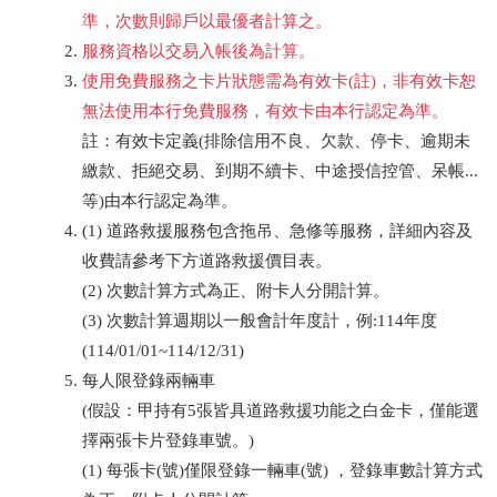
準，次數則歸戶以最優者計算之。
服務資格以交易入帳後為計算。
使用免費服務之卡片狀態需為有效卡(註)，非有效卡恕
無法使用本行免費服務，有效卡由本行認定為準。
註：有效卡定義(排除信用不良、欠款、停卡、逾期未
繳款、拒絕交易、到期不續卡、中途授信控管、呆帳...
等)由本行認定為準。
(1) 道路救援服務包含拖吊、急修等服務，詳細內容及
收費請參考下方道路救援價目表。
(2) 次數計算方式為正、附卡人分開計算。
(3) 次數計算週期以一般會計年度計，例:114年度
(114/01/01~114/12/31)
每人限登錄兩輛車
(假設：甲持有5張皆具道路救援功能之白金卡，僅能選
擇兩張卡片登錄車號。)
(1) 每張卡(號)僅限登錄一輛車(號) ，登錄車數計算方式