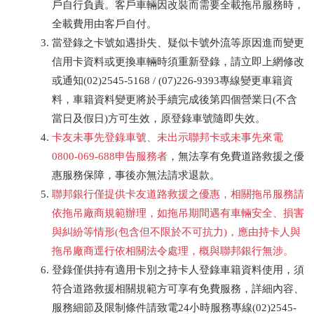
戶自行負責。客戶車輛因改裝而需要全載拖吊服務時，
全載費用由客戶自付。
當登錄之卡號如遇掛失、疑似卡號外流等原因進而變更
信用卡資料或更換車輛時須重新登錄，請立即上網修改
或通知(02)2545-5168 / (07)226-9393專線變更車籍資
料，車籍資料變更將於手續完成後第四個營業日(不含
當日及假日)方可生效，原登錄車號隨即失效。
卡友未事先登錄車號、未出示聯邦卡或未事先來電
0800-069-688申告服務者
，無法享有免費道路救援之優
惠服務保障，事後亦無法請求退款。
聯邦銀行僅提供卡友道路救援之優惠，相關拖吊服務請
依拖吊廠商規範辦理，如拖吊期間遇有車輛安全、損害
與糾紛等情形(包含但不限於不可抗力)，應由持卡人與
拖吊廠商逕行依相關法令處理，概與聯邦銀行無涉。
登錄僅供持有適用卡別之持卡人登錄車籍資料使用，須
符合道路救援相關規範方可享有免費服務，詳細內容、
服務細節及限制條件請致電24小時服務專線(02)2545-