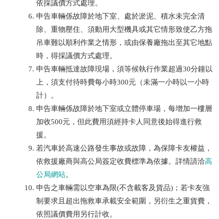
依採議價方式處理。
申告車輛係故障於地下室、處於淤泥、積水未完全清
除、重物壓住、須動用大型機具或其它情形致使乙方拖
吊車難以順利作業之情形，或由保養廠拖出至其它地點
時，得採議價方式處理。
申告車輛抵達故障現場，須等候執行作業超過30分鐘以
上，須支付待時費每小時300元（未滿一小時以一小時
計）。
申告車輛係故障於地下室或立體停車場，每增加一樓層
加收500元，但此費用須經持卡人同意後始得進行救
援。
若汽車於高速公路發生事故或故障，為保障卡友權益，
依救援廠商與高公局簽定收費標準為依據。詳情請洽
高
公局網站
。
申告之車輛需以空車為限(不含載客及貨品)；若卡友強
制要求且超出拖救車承載安全範圍，另衍生之重貨費，
依照議價費用另行計收。