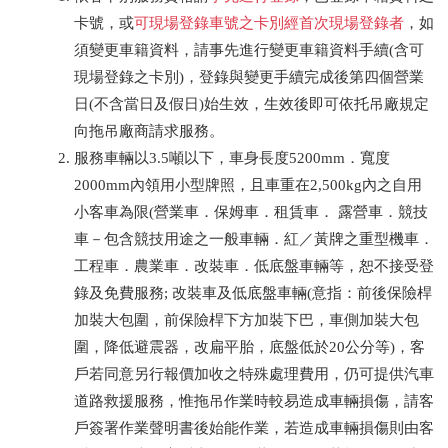
卡號，或
可現場登錄車號之卡別經首次現場登錄者
，如
須變更車籍資料，請事先進行變更車籍資料手續(含可
現場登錄之卡別)，登錄與變更手續完成後第四個營業
日(不含當日及假日)始生效，生效後即可依托吊廠規定
向拖吊廠商請求服務。
服務車輛以3.5噸以下，車身長度5200mm．寬度
2000mm內領用小型牌照，且車重在2,500kg內之自用
小客車為限(營業車．保姆車．租賃車． 露營車．競技
車－包含競技用途之一般車輛．紅／黃牌之重型機車．
工程車．農業車．改裝車．低底盤車輛等，恕不接受登
錄及免費服務; 改裝車及低底盤車輛(意指：前後保險桿
加裝大包圍，前保險桿下方加裝下巴，車側加裝大包
圍，降低避震器，改扁平胎，底盤低於20公分等)，客
戶若同意另行報價加收之特殊處理費用，仍可提供汽車
道路救援服務，惟拖吊作業時較易造成車輛損傷，請客
戶簽署作業聲明書後始能作業，若造成車輛損傷則由客