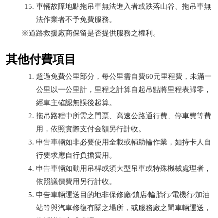
車輛故障地點拖吊車無法進入者或跌落山谷、拖吊車無
法作業者不予免費服務。
※道路救援廠商保留是否提供服務之權利。
其他付費項目
超過免費公里部分，每公里需自費60元里程費，未滿一
公里以一公里計，里程之計算自起吊點將里程表歸零，
經車主確認無誤後起算。
拖吊路程中所需之門票、高速公路通行費、停車費等費
用，依照實際支付金額另行計收。
申告車輛如非必要使用全載或輔助輪作業，如持卡人自
行要求應自行負擔費用。
申告車輛如動用吊桿或須大型吊車或特殊機械處理者，
依照議價費用另行計收。
申告車輛運送目的地非保修廠∕鎖店∕輪胎行∕電機行∕加油
站等與汽車修復有關之場所，或服務廠之間車輛運送，