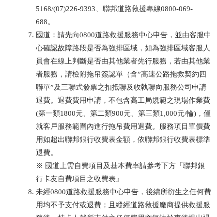
5168/(07)226-9393、聯邦道路救援專線0800-069-
688。
國道：請先向0800道路救援服務中心申告，並由客服中
心確認故障路段是否為強排區域，如為強排區域客服人
員會在線上判斷是否由其他業者先行服務，若由其他業
者服務，請檢附拖吊簽認單（含”高速公路拖救契約四
聯單”及三聯式發票之扣抵聯及收執聯向服務公司申請
退費。退費費用申請，不包含高工局規範之現場作業費
(第一類1800元、第二類900元、第三類1,000元/輪)，僅
就客戶服務範圍內進行拖吊費用退費。服務項目單價費
用如超出聯邦銀行收費表金額，依聯邦銀行收費表標準
退費。
※ 國道上需自費項目及基本費率請參考下方『聯邦銀
行卡友自費項目之收費表』
未經0800道路救援服務中心申告，後續所衍生之任何費
用均不予支付或退費；且縱經道路救援廠商提供救援服