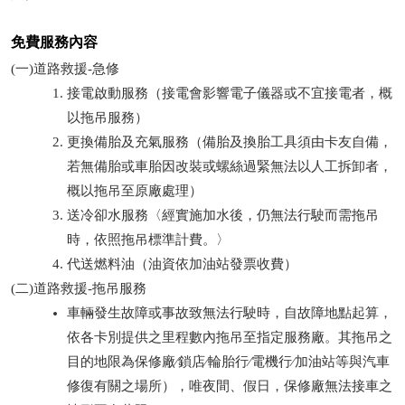
免費服務內容
(一)道路救援-急修
接電啟動服務（接電會影響電子儀器或不宜接電者，概
以拖吊服務）
更換備胎及充氣服務（備胎及換胎工具須由卡友自備，
若無備胎或車胎因改裝或螺絲過緊無法以人工拆卸者，
概以拖吊至原廠處理）
送冷卻水服務〈經實施加水後，仍無法行駛而需拖吊
時，依照拖吊標準計費。〉
代送燃料油（油資依加油站發票收費）
(二)道路救援-拖吊服務
車輛發生故障或事故致無法行駛時，自故障地點起算，
依各卡別提供之里程數內拖吊至指定服務廠。其拖吊之
目的地限為保修廠∕鎖店∕輪胎行∕電機行∕加油站等與汽車
修復有關之場所），唯夜間、假日，保修廠無法接車之