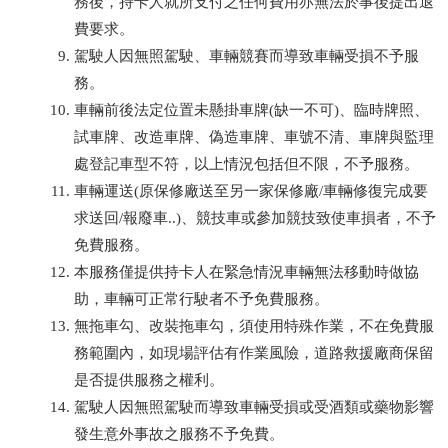
務後，持卡人就所支付之任何費用亦無法於事後提出退
費要求。
駕駛人因無照駕駛、車輛競賽而導致車輛受損不予服
務。
車輛前後法定位置未懸掛車牌(缺一不可)、臨時牌照、
試車牌、改造車牌、偽造車牌、車號不清、車牌與監理
處登記車型不符，以上情況包括但不限，不予服務。
車輛運送(原保修廠送至另一家保修廠/車輛修復完成要
求送回/報廢車..)、競技車或參加競技致使車損者，不予
免費服務。
本服務僅提供持卡人在緊急情況車輛無法移動時做協
助，車輛可正常行駛者不予免費服務。
無拖車勾、改裝拖車勾，須使用特殊作業，不在免費服
務範圍內，如現場評估有作業風險，道路救援廠商保留
是否提供服務之權利。
駕駛人因無照駕駛而導致車輛受損或受酒類或藥物影響
發生意外事故之服務不予免費。