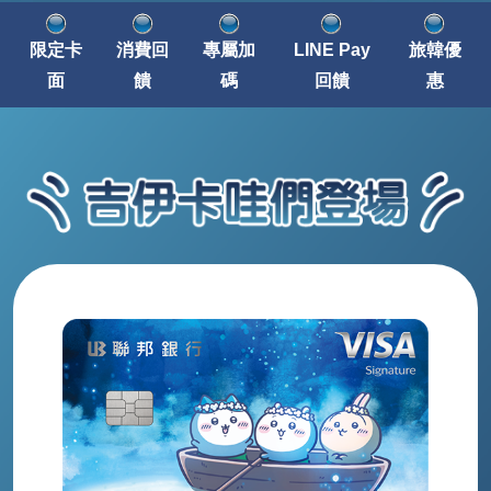
限定卡
消費回
專屬加
LINE Pay
旅韓優
面
饋
碼
回饋
惠