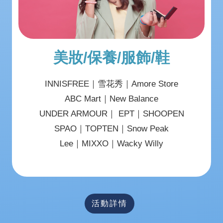
美妝/保養/服飾/鞋
INNISFREE｜雪花秀｜Amore Store
ABC Mart｜New Balance
UNDER ARMOUR｜ EPT｜SHOOPEN
SPAO｜TOPTEN｜Snow Peak
Lee｜MIXXO｜Wacky Willy
活動詳情