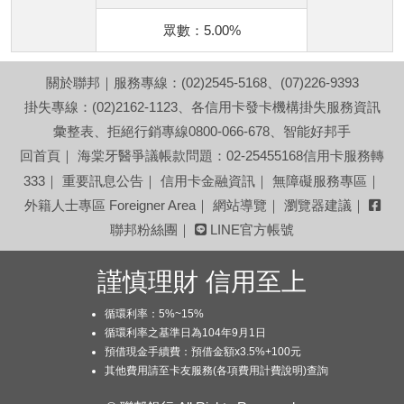
眾數：5.00%
回首頁