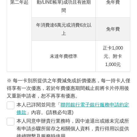
第二年起
動/LINE帳單)成功且有效期
免年費
間
年消費達6萬元或消費6次以
免年費
上
正卡1,000
未達年費標準
元、附卡
1,000元
※ 每一卡別所提供之年費減免或折價優惠，每一持卡人僅
得享有一次優惠，若於年費優惠期間截止前將卡片停用後
又重新申請者，恕不再享有優惠。
本人已詳閱並同意「
聯邦銀行電子銀行服務申請約定
條款
」內容。(請務必勾選)
本人同意申辦貴行業務時，因中途退出或雖未完成所
有申請步驟所留存之相關個人資料，貴行得用以提供
後續聯繫及服務時使用。