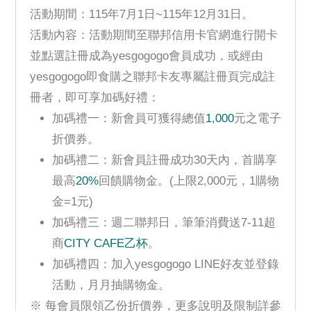
活動期間：115年7月1日~115年12月31日。
活動內容：活動期間至聯邦信用卡官網進行開卡
並點選註冊成為yesgogogo會員成功，或經由
yesgogogo即食購之聯邦卡友專屬註冊頁完成註
冊者，即可享加碼好禮：
加碼禮一：新會員可獲得總值
1,000
元之電子
折價券。
加碼禮二：新會員註冊成功30天內，首購享
最高
20%
回饋購物金。(上限2,000元，1購物
金=1元)
加碼禮三：週二聯邦日，筆筆消費送7-11超
商
CITY CAFE乙杯
。
加碼禮四：加入yesgogogo LINE好友並登錄
活動，月月抽購物金。
※ 每會員限領乙份折價券，更多說明及限制詳參