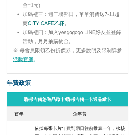
金=1元)
加碼禮三：週二聯邦日，筆筆消費送7-11超
商
CITY CAFE乙杯
。
加碼禮四：加入yesgogogo LINE好友並登錄
活動，月月抽購物金。
※ 每會員限領乙份折價券，更多說明及限制詳參
活動官網
。
年費政策
聯邦吉鶴悠遊晶緻卡/聯邦吉鶴一卡通晶緻卡
首年
免年費
依據每張卡片年費到期日往前推算一年，檢核