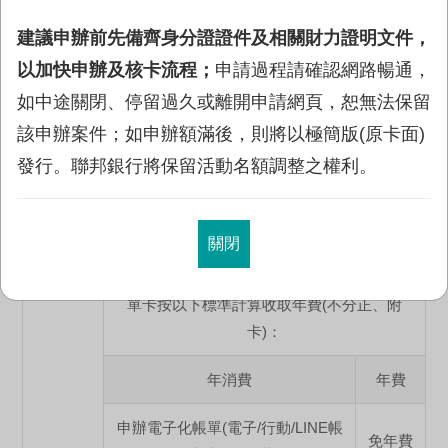
活動官網
。
建議申辦前先備齊身分證證件及相關財力證明文件，
以加快申辦及核卡流程；
申請過程請確認網路暢通，
年費政策
如中途關閉、停留過久或離開申請網頁，恕無法保留
該申辦案件；如申辦額滿後，則將以極簡版(原卡面)
聯邦賴點御璽卡
發行。聯邦銀行將保留活動名額調整之權利。
首年
免年費
關閉
依據每張卡片年費到期日往前推算一年，檢核
同一身分證字號下之消費，若不符合標準則以
單卡按以下標準計算收取年費(不分正、附
卡)：
年消費
年費
申辦電子化帳單(電子/行動/LINE帳
免年費