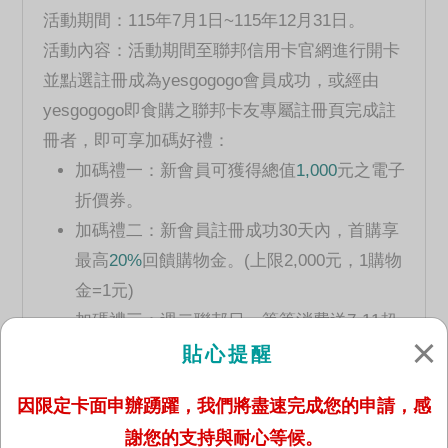
活動期間：115年7月1日~115年12月31日。
活動內容：活動期間至聯邦信用卡官網進行開卡
並點選註冊成為yesgogogo會員成功，或經由
yesgogogo即食購之聯邦卡友專屬註冊頁完成註
冊者，即可享加碼好禮：
加碼禮一：新會員可獲得總值
1,000
元之電子
折價券。
加碼禮二：新會員註冊成功30天內，首購享
最高
20%
回饋購物金。(上限2,000元，1購物
金=1元)
加碼禮三：週二聯邦日，筆筆消費送7-11超
商
CITY CAFE乙杯
。
貼心提醒
加碼禮四：加入yesgogogo LINE好友並登錄
因限定卡面申辦踴躍，我們將盡速完成您的申請，感
活動，月月抽購物金。
謝您的支持與耐心等候。
※ 每會員限領乙份折價券，更多說明及限制詳參