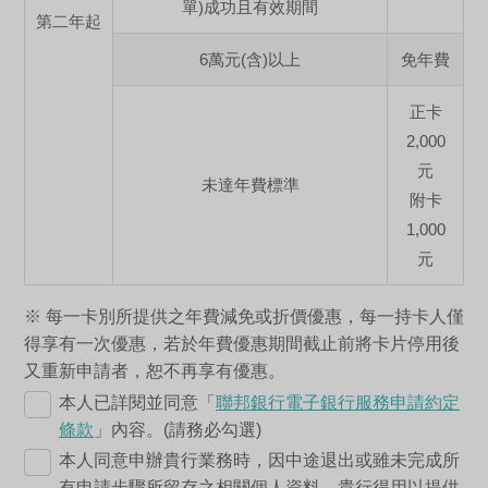
單)成功且有效期間
第二年起
6萬元(含)以上
免年費
正卡
2,000
元
未達年費標準
附卡
1,000
元
※ 每一卡別所提供之年費減免或折價優惠，每一持卡人僅
得享有一次優惠，若於年費優惠期間截止前將卡片停用後
又重新申請者，恕不再享有優惠。
本人已詳閱並同意「
聯邦銀行電子銀行服務申請約定
條款
」內容。(請務必勾選)
本人同意申辦貴行業務時，因中途退出或雖未完成所
有申請步驟所留存之相關個人資料，貴行得用以提供