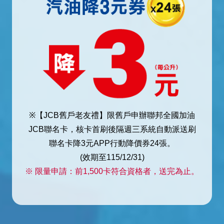
※【JCB舊戶老友禮】限舊戶申辦聯邦全國加油
JCB聯名卡，核卡首刷後隔週三系統自動派送刷
聯名卡降3元APP行動降價券24張。
(效期至115/12/31)
※ 限量申請：前1,500卡符合資格者，送完為止。