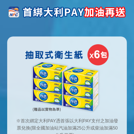
※首次綁定大利PAY憑首張以大利PAY支付之加油發
票兌換(限全國加油站汽油加滿25公升或柴油加滿50