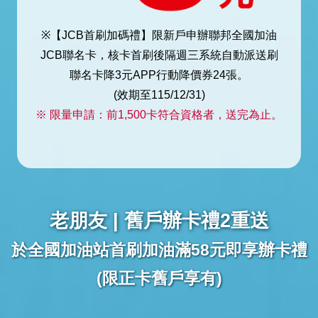
※【JCB首刷加碼禮】限新戶申辦聯邦全國加油
JCB聯名卡，核卡首刷後隔週三系統自動派送刷
聯名卡降3元APP行動降價券24張。
(效期至115/12/31)
※ 限量申請：前1,500卡符合資格者，送完為止。
老朋友 | 舊戶辦卡禮2重送
於全國加油站首刷加油滿58元即享辦卡禮
(限正卡舊戶享有)