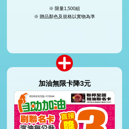
※ 限量1,500組
※ 贈品顏色及規格以實物為準
加油無限卡降3元