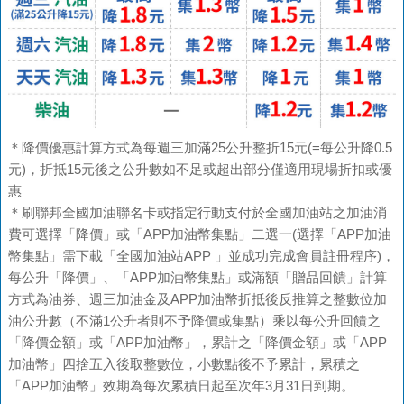
＊降價優惠計算方式為每週三加滿25公升整折15元(=每公升降0.5
元)，折抵15元後之公升數如不足或超出部分僅適用現場折扣或優
惠
＊刷聯邦全國加油聯名卡或指定行動支付於全國加油站之加油消
費可選擇「降價」或「APP加油幣集點」二選一(選擇「APP加油
幣集點」需下載「全國加油站APP 」並成功完成會員註冊程序)，
每公升「降價」、「APP加油幣集點」或滿額「贈品回饋」計算
方式為油券、週三加油金及APP加油幣折抵後反推算之整數位加
油公升數（不滿1公升者則不予降價或集點）乘以每公升回饋之
「降價金額」或「APP加油幣」，累計之「降價金額」或「APP
加油幣」四捨五入後取整數位，小數點後不予累計，累積之
「APP加油幣」效期為每次累積日起至次年3月31日到期。