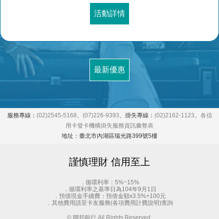
活動詳情
最新優惠
服務專線：
(02)2545-5168
、
(07)226-9393
、掛失專線：
(02)2162-1123
、
各信
用卡發卡機構掛失服務資訊彙整表
地址：臺北市內湖區瑞光路399號5樓
謹慎理財 信用至上
．循環利率：5%~15%
．循環利率之基準日為104年9月1日
．預借現金手續費：預借金額x3.5%+100元
．其他費用請至卡友服務(各項費用計費說明)查詢
© 聯邦銀行 All Rights Reserved.