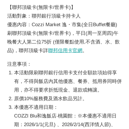
【聯邦頂級卡(無限卡/世界卡)】
活動對象：聯邦銀行頂級卡持卡人
優惠內容：Cozzi Market 逸・市集(全日Buffet餐廳)
刷聯邦頂級卡(無限卡/世界卡)，平日(周一至周四)午
晚餐大人第二位75折 (僅限餐點使用,不含酒、水、飲
品)，聯邦頂級卡詳
聯邦信用卡官網
。
注意事項：
本活動限刷聯邦銀行信用卡支付全額款項始得享
有，不得與飯店內其他優惠、餐券、抵用券同時併
用，亦不得要求折抵現金、退款或轉讓。
原價10%服務費及酒水飲品另計。
本優惠不適用日期：
COZZI Blu和逸飯店‧桃園館：※本優惠不適用日
期：2026/1/1(元旦) 、2026/2/14(西洋情人節)、