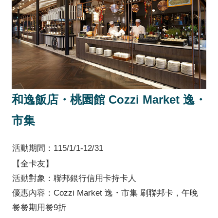
和逸飯店・桃園館 Cozzi Market 逸・
市集
活動期間：115/1/1-12/31
【全卡友】
活動對象：聯邦銀行信用卡持卡人
優惠內容：Cozzi Market 逸・市集 刷聯邦卡，午晚
餐餐期用餐9折