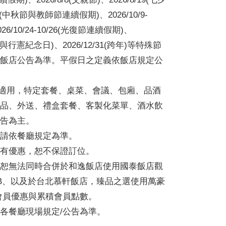
/28(中秋節與教師節連續假期)、2026/10/9-
26/10/24-10/26(光復節連續假期)、
(聖誕節與行憲紀念日)、2026/12/31(跨年)等特殊節
飯店公告為準。平假日之定義依飯店規定公
以下適用，特定套餐、桌菜、會議、包廂、品酒
品、外送、禮盒套餐、客製化菜單、酒水飲
告為主。
請依餐廳規定為準。
有優惠，恕不保證訂位。
恕無法同時合併於和逸飯店使用國泰飯店觀
CLUB、以及於台北慕軒飯店，臻品之選使用萬豪
voy 會員優惠與累積會員點數。
各餐廳現場規定/公告為準。