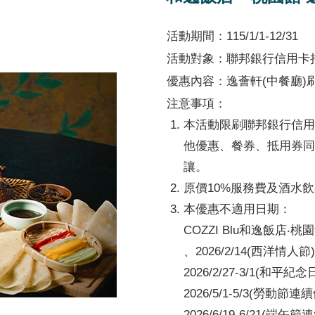
活動期間：115/1/1-12/31
活動對象：聯邦銀行信用卡
優惠內容：逸薈軒(中餐廳)
注意事項：
本活動限刷聯邦銀行信用
他優惠、餐券、抵用券同
讓。
原價10%服務費及酒水
本優惠不適用日期：
COZZI Blu和逸飯店‧
、2026/2/14(西洋情人節)
2026/2/27-3/1(和平紀
2026/5/1-5/3(勞動節連
2026/6/19-6/21(端午節