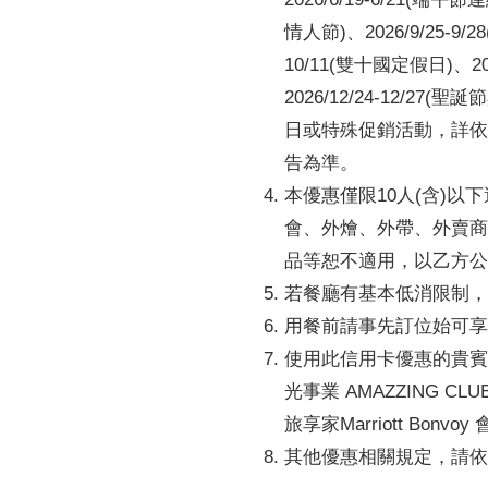
情人節)、2026/9/25-9
10/11(雙十國定假日)、20
2026/12/24-12/27
日或特殊促銷活動，詳依
告為準。
本優惠僅限10人(含)
會、外燴、外帶、外賣商
品等恕不適用，以乙方公
若餐廳有基本低消限制，
用餐前請事先訂位始可享
使用此信用卡優惠的貴賓
光事業 AMAZZING 
旅享家Marriott Bon
其他優惠相關規定，請依