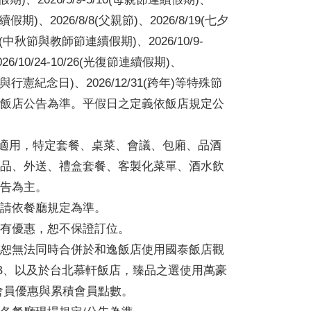
連續假期)、2026/8/8(父親節)、2026/8/19(七夕
/28(中秋節與教師節連續假期)、2026/10/9-
26/10/24-10/26(光復節連續假期)、
(聖誕節與行憲紀念日)、2026/12/31(跨年)等特殊節
飯店公告為準。平假日之定義依飯店規定公
以下適用，特定套餐、桌菜、會議、包廂、品酒
品、外送、禮盒套餐、客製化菜單、酒水飲
告為主。
請依餐廳規定為準。
有優惠，恕不保證訂位。
恕無法同時合併於和逸飯店使用國泰飯店觀
CLUB、以及於台北慕軒飯店，臻品之選使用萬豪
voy 會員優惠與累積會員點數。