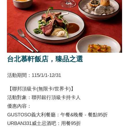
台北慕軒飯店，臻品之選
活動期間：115/1/1-12/31
【聯邦頂級卡(無限卡/世界卡)】
活動對象：聯邦銀行頂級卡持卡人
優惠內容：
GUSTOSO義大利餐廳：午餐&晚餐 - 餐點95折
URBAN331威士忌酒吧：用餐95折