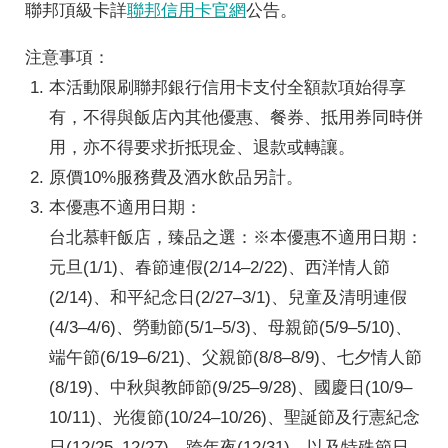
聯邦頂級卡詳
聯邦信用卡官網
公告。
注意事項：
本活動限刷聯邦銀行信用卡支付全額款項始得享
有，不得與飯店內其他優惠、餐券、抵用券同時併
用，亦不得要求折抵現金、退款或轉讓。
原價10%服務費及酒水飲品另計。
本優惠不適用日期：
台北慕軒飯店，臻品之選：※本優惠不適用日期：
元旦(1/1)、春節連假(2/14–2/22)、西洋情人節
(2/14)、和平紀念日(2/27–3/1)、兒童及清明連假
(4/3–4/6)、勞動節(5/1–5/3)、母親節(5/9–5/10)、
端午節(6/19–6/21)、父親節(8/8–8/9)、七夕情人節
(8/19)、中秋與教師節(9/25–9/28)、國慶日(10/9–
10/11)、光復節(10/24–10/26)、聖誕節及行憲紀念
日(12/25–12/27)、跨年夜(12/31)，以及特殊節日