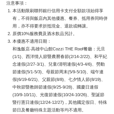
注意事項：
本活動限刷聯邦銀行信用卡支付全額款項始得享
有，不得與飯店內其他優惠、餐券、抵用券同時併
用，亦不得要求折抵現金、退款或轉讓。
原價10%服務費及酒水飲品另計。
本優惠不適用日期：
和逸飯店‧高雄中山館Cozzi THE Roof餐廳：元旦
(1/1)、西洋情人節暨農曆春節(2/14-2/22)、和平紀
念連假(2/27-3/1)、兒童/清明連假(4/3-4/6)、勞動
節連假(5/1-5/3)、母親節周末(5/9-5/10)、端午連
假(6/19-6/21)、父親節(8/8)、七夕情人節(8/19)、
中秋節暨教師節連假(9/25-9/28)、國慶日連假
(10/9-10/11)、光復節連假(10/24-10/26)、聖誕節
暨行憲日連假(12/24-12/27)，其他國定假日、特殊
節日及餐廳特殊主題活動等均不適用。