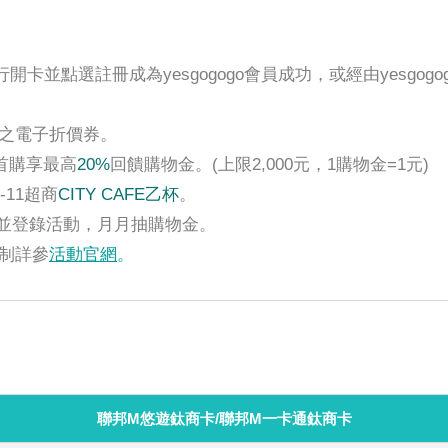
。
卡並點選註冊成為yesgogogo會員成功，或經由yesgo
之電子折價券。
首購享最高
20%
回饋購物金。(上限2,000元，1購物金=1元)
11超商
CITY CAFE乙杯
。
E好友並登錄活動，月月抽購物金。
制詳參
活動官網
。
聯邦M悠遊鈦商卡/聯邦M一卡通鈦商卡