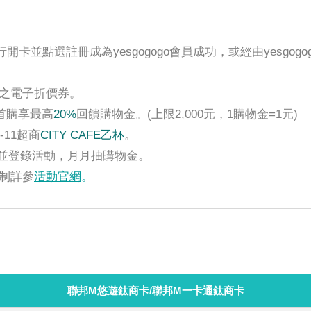
。
卡並點選註冊成為yesgogogo會員成功，或經由yesgo
之電子折價券。
首購享最高
20%
回饋購物金。(上限2,000元，1購物金=1元)
11超商
CITY CAFE乙杯
。
E好友並登錄活動，月月抽購物金。
制詳參
活動官網
。
聯邦M悠遊鈦商卡/聯邦M一卡通鈦商卡