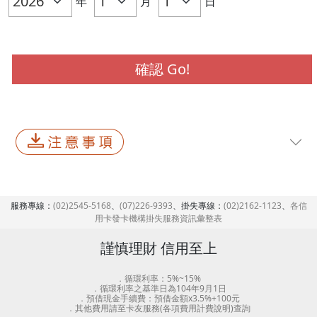
年
月
日
服務專線：
(02)2545-5168
、
(07)226-9393
、掛失專線：
(02)2162-1123
、
各信
用卡發卡機構掛失服務資訊彙整表
謹慎理財 信用至上
．循環利率：5%~15%
．循環利率之基準日為104年9月1日
．預借現金手續費：預借金額x3.5%+100元
．其他費用請至卡友服務(各項費用計費說明)查詢