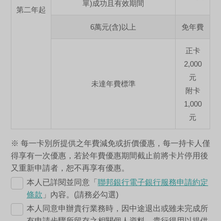
單)成功且有效期間
第二年起
6萬元(含)以上
免年費
正卡
2,000
元
未達年費標準
附卡
1,000
元
※ 每一卡別所提供之年費減免或折價優惠，每一持卡人僅
得享有一次優惠，若於年費優惠期間截止前將卡片停用後
又重新申請者，恕不再享有優惠。
本人已詳閱並同意「
聯邦銀行電子銀行服務申請約定
條款
」內容。(請務必勾選)
本人同意申辦貴行業務時，因中途退出或雖未完成所
有申請步驟所留存之相關個人資料，貴行得用以提供