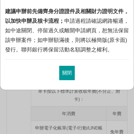
活動官網
。
建議申辦前先備齊身分證證件及相關財力證明文件，
以加快申辦及核卡流程；
申請過程請確認網路暢通，
年費政策
如中途關閉、停留過久或離開申請網頁，恕無法保留
該申辦案件；如申辦額滿後，則將以極簡版(原卡面)
聯邦賴點御璽卡
發行。聯邦銀行將保留活動名額調整之權利。
首年
免年費
關閉
依據每張卡片年費到期日往前推算一年，檢核
同一身分證字號下之消費，若不符合標準則以
單卡按以下標準計算收取年費(不分正、附
卡)：
年消費
年費
申辦電子化帳單(電子/行動/LINE帳
免年費