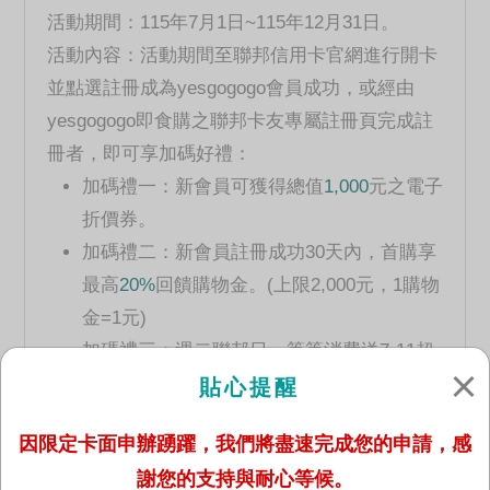
活動期間：115年7月1日~115年12月31日。
活動內容：活動期間至聯邦信用卡官網進行開卡
並點選註冊成為yesgogogo會員成功，或經由
yesgogogo即食購之聯邦卡友專屬註冊頁完成註
冊者，即可享加碼好禮：
加碼禮一：新會員可獲得總值
1,000
元之電子
折價券。
加碼禮二：新會員註冊成功30天內，首購享
最高
20%
回饋購物金。(上限2,000元，1購物
金=1元)
加碼禮三：週二聯邦日，筆筆消費送7-11超
商
CITY CAFE乙杯
。
貼心提醒
加碼禮四：加入yesgogogo LINE好友並登錄
因限定卡面申辦踴躍，我們將盡速完成您的申請，感
活動，月月抽購物金。
謝您的支持與耐心等候。
※ 每會員限領乙份折價券，更多說明及限制詳參