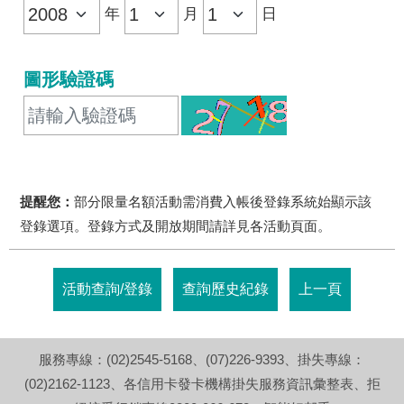
年
月
日
圖形驗證碼
提醒您：
部分限量名額活動需消費入帳後登錄系統始顯示該
登錄選項。登錄方式及開放期間請詳見各活動頁面。
活動查詢/登錄
查詢歷史紀錄
上一頁
服務專線：
(02)2545-5168
、
(07)226-9393
、掛失專線：
(02)2162-1123
、
各信用卡發卡機構掛失服務資訊彙整表
、拒